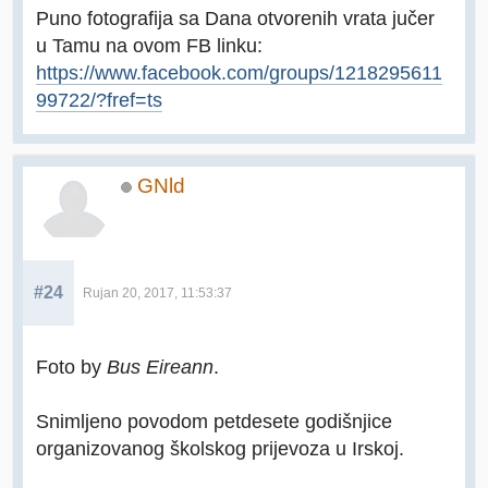
Puno fotografija sa Dana otvorenih vrata jučer
u Tamu na ovom FB linku:
https://www.facebook.com/groups/1218295611
99722/?fref=ts
GNld
#24
Rujan 20, 2017, 11:53:37
Foto by
Bus Eireann
.
Snimljeno povodom petdesete godišnjice
organizovanog školskog prijevoza u Irskoj.