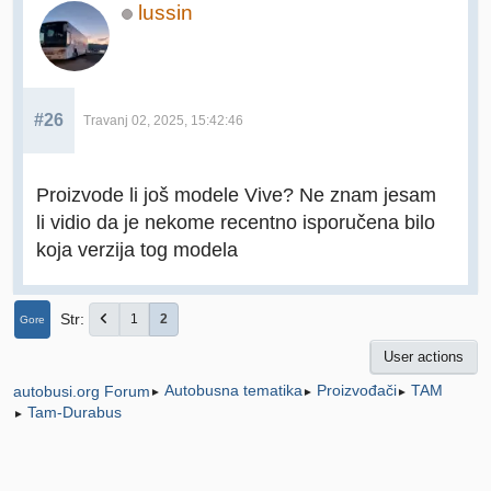
lussin
#26
Travanj 02, 2025, 15:42:46
Proizvode li još modele Vive? Ne znam jesam
li vidio da je nekome recentno isporučena bilo
koja verzija tog modela
Str
1
2
Gore
User actions
Autobusna tematika
Proizvođači
TAM
autobusi.org Forum
►
►
►
Tam-Durabus
►