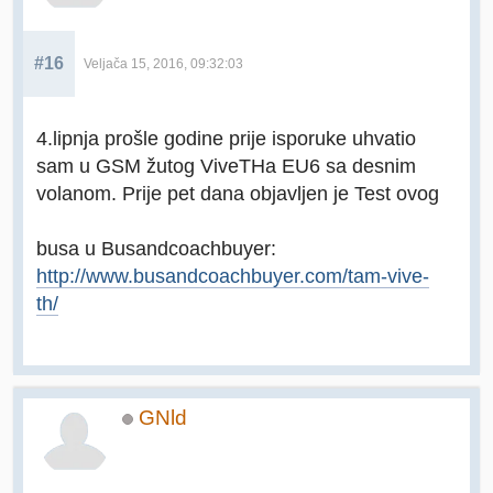
#16
Veljača 15, 2016, 09:32:03
4.lipnja prošle godine prije isporuke uhvatio
sam u GSM žutog ViveTHa EU6 sa desnim
volanom. Prije pet dana objavljen je Test ovog
busa u Busandcoachbuyer:
http://www.busandcoachbuyer.com/tam-vive-
th/
GNld