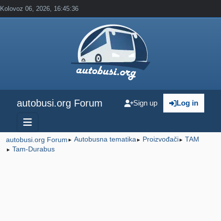
Kolovoz 06, 2026, 16:45:36
autobusi.org Forum
Sign up
Log in
Autobusna tematika
Proizvođači
TAM
autobusi.org Forum
►
►
►
Tam-Durabus
►