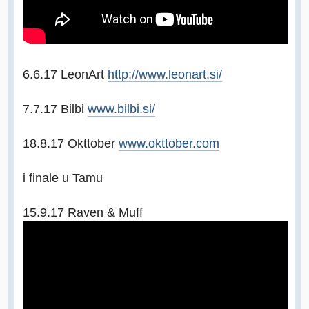
6.6.17 LeonArt
http://www.leonart.si/
7.7.17 Bilbi
www.bilbi.si/
18.8.17 Okttober
www.okttober.com
i finale u Tamu
15.9.17 Raven & Muff