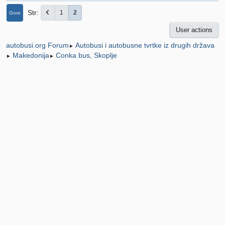
Str
1
2
Gore
User actions
Autobusi i autobusne tvrtke iz drugih država
autobusi.org Forum
►
Makedonija
Conka bus, Skoplje
►
►