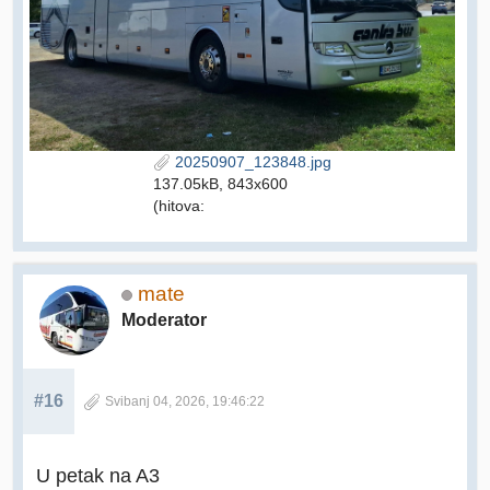
20250907_123848.jpg
137.05kB, 843x600
(hitova:
mate
Moderator
#16
Svibanj 04, 2026, 19:46:22
U petak na A3