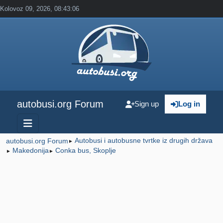
Kolovoz 09, 2026, 08:43:06
autobusi.org Forum
Sign up
Log in
Autobusi i autobusne tvrtke iz drugih država
autobusi.org Forum
►
Makedonija
Conka bus, Skoplje
►
►