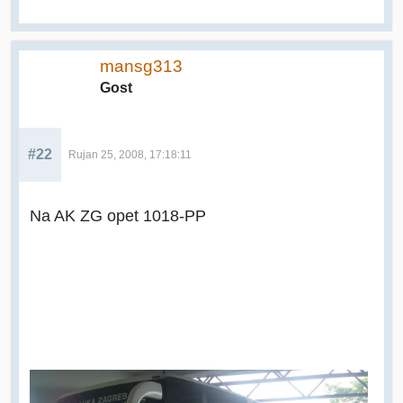
mansg313
Gost
#22
Rujan 25, 2008, 17:18:11
Na AK ZG opet 1018-PP