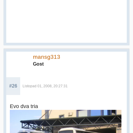
mansg313
Gost
#26
Listopad 01, 2008, 20:27:31
Evo dva tria