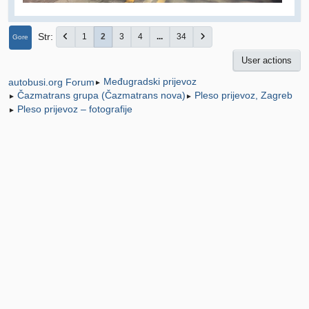
Str
1
2
3
4
...
34
Gore
User actions
Međugradski prijevoz
autobusi.org Forum
►
Čazmatrans grupa (Čazmatrans nova)
Pleso prijevoz, Zagreb
►
►
Pleso prijevoz – fotografije
►