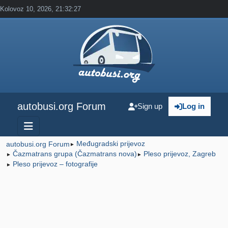
Kolovoz 10, 2026, 21:32:27
autobusi.org Forum
Sign up
Log in
Međugradski prijevoz
autobusi.org Forum
►
Čazmatrans grupa (Čazmatrans nova)
Pleso prijevoz, Zagreb
►
►
Pleso prijevoz – fotografije
►