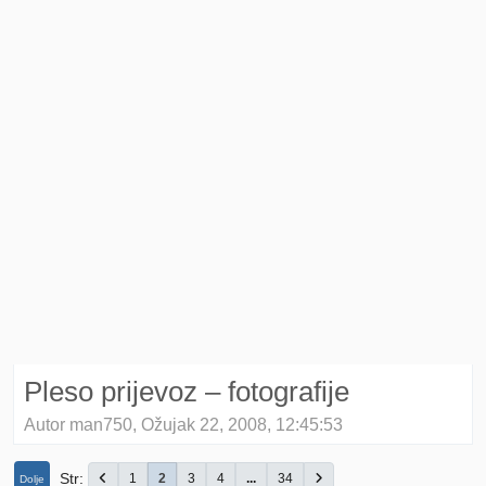
Pleso prijevoz – fotografije
Autor man750, Ožujak 22, 2008, 12:45:53
Str
1
2
3
4
...
34
Dolje