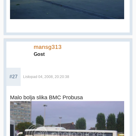
mansg313
Gost
#27
Listopad 04, 2008, 20:20:38
Malo bolja slika BMC Probusa