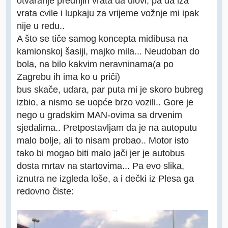
otvaranje prednjih vrata da ulovi, pa da iza
vrata cvile i lupkaju za vrijeme vožnje mi ipak
nije u redu..
A što se tiče samog koncepta midibusa na
kamionskoj šasiji, majko mila... Neudoban do
bola, na bilo kakvim neravninama(a po
Zagrebu ih ima ko u priči)
bus skače, udara, par puta mi je skoro bubreg
izbio, a nismo se uopće brzo vozili.. Gore je
nego u gradskim MAN-ovima sa drvenim
sjedalima.. Pretpostavljam da je na autoputu
malo bolje, ali to nisam probao.. Motor isto
tako bi mogao biti malo jači jer je autobus
dosta mrtav na startovima... Pa evo slika,
iznutra ne izgleda loše, a i dečki iz Plesa ga
redovno čiste: