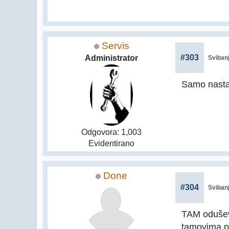
Servis
#303
Administrator
Svibanj
Samo nast
Odgovora: 1,003
Evidentirano
Done
#304
Svibanj
TAM oduševi
tamovima p