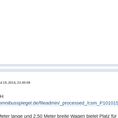
d 19, 2014, 23:40:08
TH
.omnibusspiegel.de/fileadmin/_processed_/csm_P1010
eter lange und 2,50 Meter breite Wagen bietet Platz fü