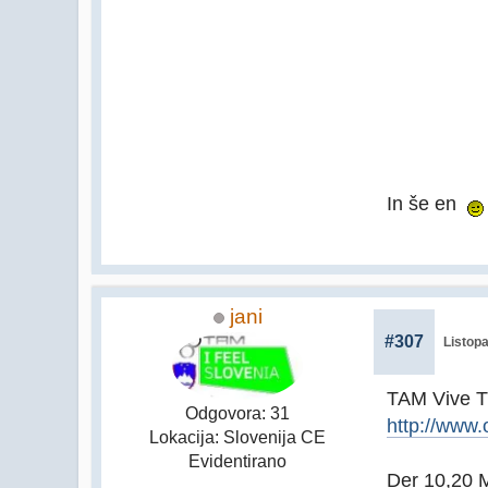
In še en
jani
#307
Listopa
TAM Vive 
Odgovora: 31
http://www
Lokacija: Slovenija CE
Evidentirano
Der 10,20 M