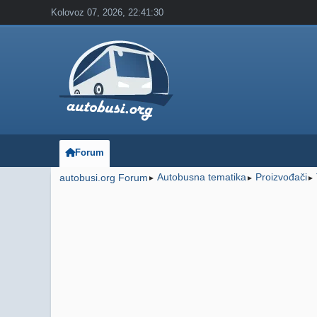
Kolovoz 07, 2026, 22:41:30
Forum
Autobusna tematika
Proizvođači
autobusi.org Forum
►
►
►