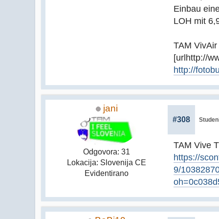
Einbau eine
LOH mit 6,9
TAM VivAir
[urlhttp://
http://foto
jani
#308
Studeni
TAM Vive TH
Odgovora: 31
https://scon
Lokacija: Slovenija CE
9/1038287
Evidentirano
oh=0c038d