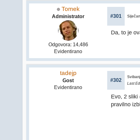
Tomek
#301
Administrator
Siječan
Da, to je o
Odgovora: 14,486
Evidentirano
tadejp
Svibanj
#302
Gost
Last Ed
Evidentirano
Evo, 2 slik
pravilno izb