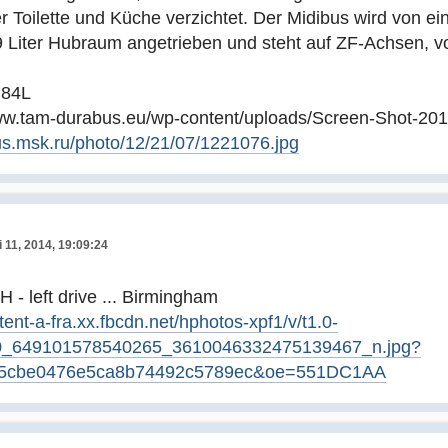
r Toilette und Küche verzichtet. Der Midibus wird von
 Liter Hubraum angetrieben und steht auf ZF-Achsen, v
 84L
www.tam-durabus.eu/wp-content/uploads/Screen-Shot-2014
bus.msk.ru/photo/12/21/07/1221076.jpg
 11, 2014, 19:09:24
 - left drive ... Birmingham
tent-a-fra.xx.fbcdn.net/hphotos-xpf1/v/t1.0-
0_649101578540265_3610046332475139467_n.jpg?
5cbe0476e5ca8b74492c5789ec&oe=551DC1AA