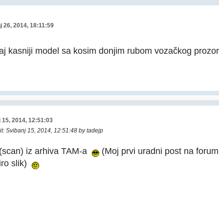
j 26, 2014, 18:11:59
vaj kasniji model sa kosim donjim rubom vozačkog prozor
 15, 2014, 12:51:03
it
: Svibanj 15, 2014, 12:51:48 by tadejp
i (scan) iz arhiva TAM-a
(Moj prvi uradni post na forum
iro slik)