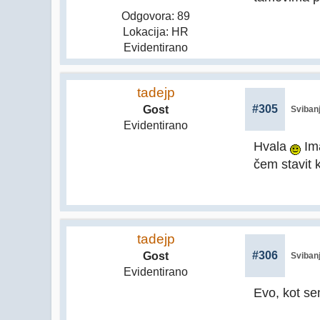
Odgovora: 89
Lokacija: HR
Evidentirano
tadejp
#305
Gost
Svibanj
Evidentirano
Hvala
Ima
čem stavit 
tadejp
#306
Gost
Svibanj
Evidentirano
Evo, kot se