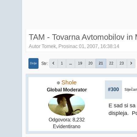
TAM - Tovarna Avtomobilov in 
Autor Tomek, Prosinac 01, 2007, 16:38:14
Str
1
...
19
20
21
22
23
Dolje
Shole
#300
Global Moderator
Siječan
E sad si sa
displeja. P
Odgovora: 8,232
Evidentirano