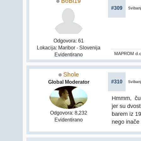
BoBi19
#309
Svibanj
Odgovora: 61
Lokacija: Maribor - Slovenija
MAPROM d.o
Evidentirano
Shole
#310
Global Moderator
Svibanj
Hmmm, čudna
jer su dvost
Odgovora: 8,232
barem iz 19
Evidentirano
nego inače