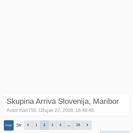
Skupina Arriva Slovenija, Maribor
Autor man750, Ožujak 22, 2008, 16:48:48
Str
1
2
3
4
...
28
Dolje