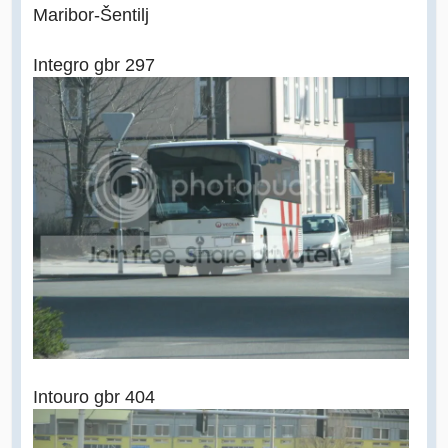
Maribor-Šentilj
Integro gbr 297
Intouro gbr 404