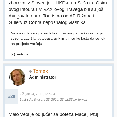
zborova iz Slovenije u HKD-u na Sušaku. Osim
ovog Intoura i MIVAX-ovog Travega bili su još
Avrigov Intouro, Tourismo od AP Rižana i
Güleryüz Cobra nepoznatog vlasnika.
Ne ideš u lov na patke ili brat masline pa da kažeš da je
sezona završila,autobusa uvik ima,nisu ko laste da se tek
na proljeće vraćaju
(c)Teutonic
Tomek
Administrator
Ožujak 24, 2011, 12:52:47
#29
Last Edit
: Siječanj 26, 2019, 23:52:36 by Tomek
Malo Veolije od jučer sa poteza Macelj-Ptuj-