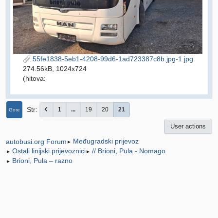
55fe1838-5eb1-4208-99d6-1ad723387c8b.jpg-1.jpg
274.56kB, 1024x724
(hitova:
Str
1
...
19
20
21
Gore
User actions
Međugradski prijevoz
autobusi.org Forum
►
Ostali linijski prijevoznici
// Brioni, Pula - Nomago
►
►
Brioni, Pula – razno
►