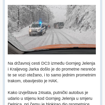
Na državnoj cesti DC3 između Gornjeg Jelenja
i Kraljevog Jarka došlo je do prometne nesreće
te se vozi otežano, i to samo jednim prometnim
trakom, obavijestio je HAK.
Kako izvještava 24sata, putnički autobus je
udario u stijenu kod Gornjeg Jelenja u smjeru
Delnica, pri čemu je blokirao dio prometnice.