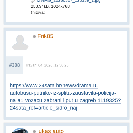
MVIMG_20260327_123339_1.jpg
253.94kB, 1024x768
(hitova:
Frik85
#308
Travanj 04, 2026, 12:50:25
https://www.24sata.hr/news/drama-u-
autobusu-putnike-iz-splita-zaustavila-policija-
na-a1-vozacu-zabranili-put-u-zagreb-1119325?
24sata_ref=article_sidro_naj
lukas auto