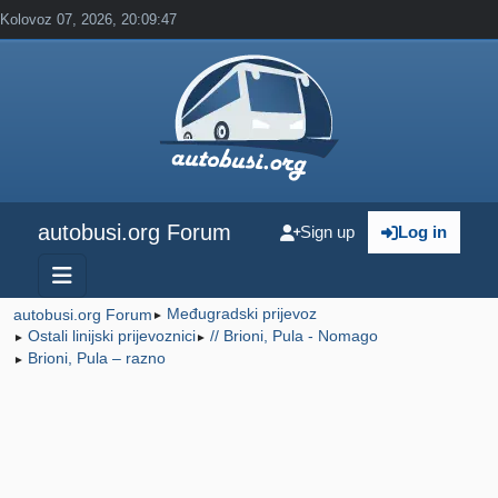
Kolovoz 07, 2026, 20:09:47
autobusi.org Forum
Sign up
Log in
Međugradski prijevoz
autobusi.org Forum
►
Ostali linijski prijevoznici
// Brioni, Pula - Nomago
►
►
Brioni, Pula – razno
►