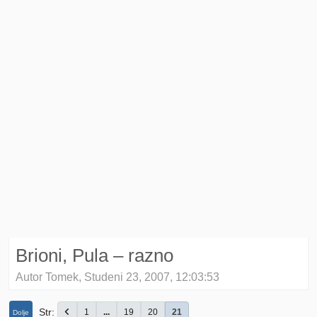
Brioni, Pula – razno
Autor Tomek, Studeni 23, 2007, 12:03:53
Str
1
...
19
20
21
Dolje