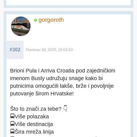
gorgoroth
#302
Prosinac 04, 2025, 16:03:43
Brioni Pula i Arriva Croatia pod zajedničkim
imenom Busly udružuju snage kako bi
putnicima omogućili lakše, brže i povoljnije
putovanje širom Hrvatske!
Što to znači za tebe? 👇
🚍Više polazaka
🚍Više destinacija
🚍Šira mreža linija