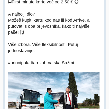
🚍First minute karte već od 2,50 € 😍
A najbolji dio?
Možeš kupiti kartu kod nas ili kod Arrive, a
putovati s oba prijevoznika, kako ti najviše
paše! 🙌
Više izbora. Više fleksibilnosti. Putuj
jednostavnije.
#brionipula #arrivahrvatska Sažmi