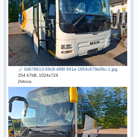
0d678613-59c8-488f-941e-1854c679e06c-1.jpg
254.67kB, 1024x724
(hitova: