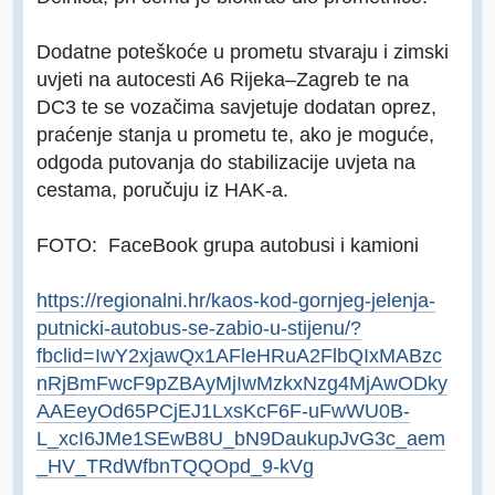
Dodatne poteškoće u prometu stvaraju i zimski
uvjeti na autocesti A6 Rijeka–Zagreb te na
DC3 te se vozačima savjetuje dodatan oprez,
praćenje stanja u prometu te, ako je moguće,
odgoda putovanja do stabilizacije uvjeta na
cestama, poručuju iz HAK-a.
FOTO: FaceBook grupa autobusi i kamioni
https://regionalni.hr/kaos-kod-gornjeg-jelenja-
putnicki-autobus-se-zabio-u-stijenu/?
fbclid=IwY2xjawQx1AFleHRuA2FlbQIxMABzc
nRjBmFwcF9pZBAyMjIwMzkxNzg4MjAwODky
AAEeyOd65PCjEJ1LxsKcF6F-uFwWU0B-
L_xcI6JMe1SEwB8U_bN9DaukupJvG3c_aem
_HV_TRdWfbnTQQOpd_9-kVg