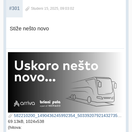
#301
Studeni 15, 2025, 09:03:02
Stiže nešto novo
582210200_1490436245992354_5033920792143273540_n.jpg
69.13kB, 1024x538
(hitova: