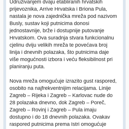
Udruživanjem dvaju etabliranih hrvatskih
prijevoznika, Arrive Hrvatska i Briona Pula,
nastala je nova zajednička mreža pod nazivom
Busly, sustav koji putnicima donosi
jednostavnije, brže i dostupnije putovanje
Hrvatskom. Ova suradnja stvara funkcionalnu
cjelinu dviju velikih mreža te povećava broj
linija i dnevnih polazaka, što putnicima daje
više mogućnosti izbora i veću fleksibilnost pri
planiranju puta.
Nova mreža omogućuje izrazito gust raspored,
osobito na najfrekventnijim relacijama. Linije
Zagreb – Rijeka i Zagreb – Karlovac nude do
28 polazaka dnevno, dok Zagreb – Poreč,
Zagreb – Rovinj i Zagreb – Pula imaju
dostupno i do 18 dnevnih polazaka. Ovakav
raspored putnicima prema Istri omogućuje