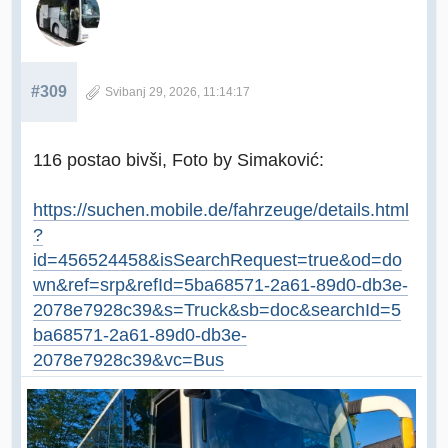
#309
Svibanj 29, 2026, 11:14:17
116 postao bivši, Foto by Simaković:
https://suchen.mobile.de/fahrzeuge/details.html
?
id=456524458&isSearchRequest=true&od=do
wn&ref=srp&refId=5ba68571-2a61-89d0-db3e-
2078e7928c39&s=Truck&sb=doc&searchId=5
ba68571-2a61-89d0-db3e-
2078e7928c39&vc=Bus