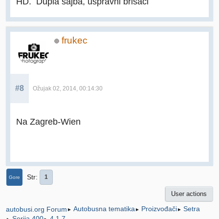
HD. Dupla šajba, uspravni brisači
frukec
#8
Ožujak 02, 2014, 00:14:30
Na Zagreb-Wien
Str
1
Gore
User actions
Autobusna tematika
Proizvođači
Setra
autobusi.org Forum
►
►
►
Serija 400
4 1 7