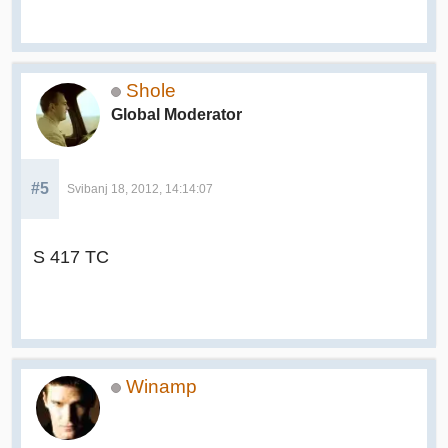
Shole
Global Moderator
#5
Svibanj 18, 2012, 14:14:07
S 417 TC
Winamp