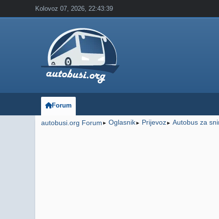
Kolovoz 07, 2026, 22:43:39
Forum
Oglasnik
Prijevoz
Autobus za snim
autobusi.org Forum
►
►
►