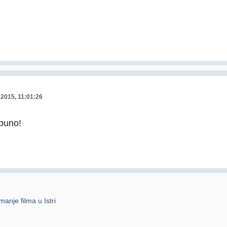
 2015, 11:01:26
puno!
anje filma u Istri