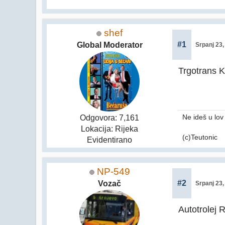
shef
#1
Global Moderator
Srpanj 23,
Trgotrans K
Ne ideš u lov
Odgovora: 7,161
Lokacija: Rijeka
(c)Teutonic
Evidentirano
NP-549
#2
Vozač
Srpanj 23,
Autotrolej R