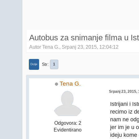
Autobus za snimanje filma u Ist
Autor Tena G., Srpanj 23, 2015, 12:04:12
Str
1
Dolje
Tena G.
Srpanj 23, 2015,
Istrijani i 
recimo iz d
nam ne odgo
Odgovora: 2
jer im je u
Evidentirano
ideju kome 