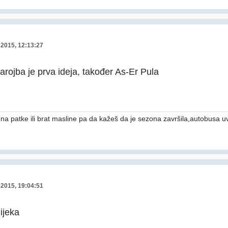
 2015, 12:13:27
arojba je prva ideja, također As-Er Pula
 na patke ili brat masline pa da kažeš da je sezona završila,autobusa uv
 2015, 19:04:51
ijeka