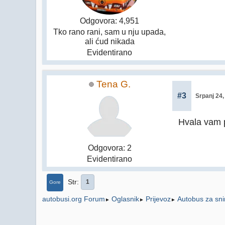
Odgovora: 4,951
Tko rano rani, sam u nju upada,
ali ćud nikada
Evidentirano
Tena G.
#3
Srpanj 24,
Hvala vam 
Odgovora: 2
Evidentirano
Str
1
Gore
Oglasnik
Prijevoz
Autobus za snim
autobusi.org Forum
►
►
►