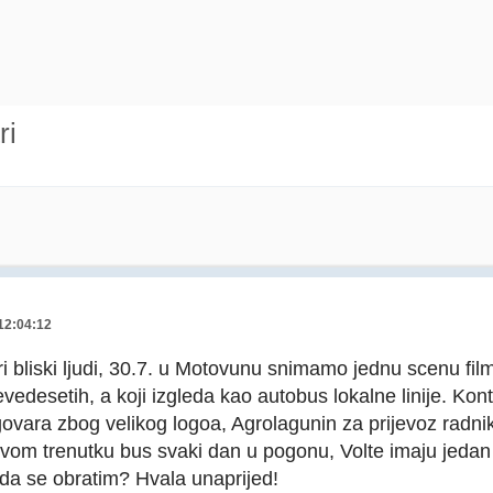
ri
 12:04:12
Istri bliski ljudi, 30.7. u Motovunu snimamo jednu scenu fi
evedesetih, a koji izgleda kao autobus lokalne linije. Kon
vara zbog velikog logoa, Agrolagunin za prijevoz radni
 ovom trenutku bus svaki dan u pogonu, Volte imaju jedan
da se obratim? Hvala unaprijed!