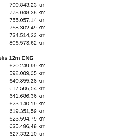
4 790.843,23 km
5 778.048,38 km
6 755.057,14 km
7 768.302,49 km
8 734.514,23 km
9 806.573,62 km
telis 12m CNG
0 620.249,99 km
1 592.089,35 km
2 640.855,28 km
3 617.506,54 km
4 641.686,36 km
5 623.140,19 km
6 619.351,59 km
7 623.594,79 km
8 635.496,49 km
9 627.332,10 km