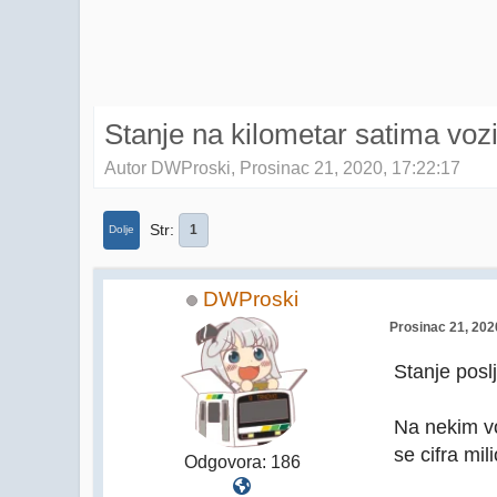
Stanje na kilometar satima voz
Autor DWProski, Prosinac 21, 2020, 17:22:17
Str
1
Dolje
DWProski
Prosinac 21, 202
Stanje posl
Na nekim vo
se cifra mili
Odgovora: 186