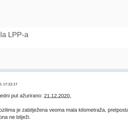
ila LPP-a
0, 17:22:17
jedni put ažurirano:
21.12.2020.
zilima je zabilježena veoma mala kilometraža, pretpostav
ona ne bilježi.