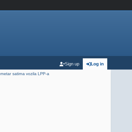
Sign up
Log in
ometar satima vozila LPP-a