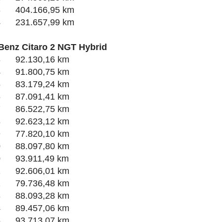
3 404.166,95 km
4 231.657,99 km
Benz Citaro 2 NGT Hybrid
3 92.130,16 km
4 91.800,75 km
5 83.179,24 km
6 87.091,41 km
7 86.522,75 km
8 92.623,12 km
9 77.820,10 km
0 88.097,80 km
0 93.911,49 km
1 92.606,01 km
2 79.736,48 km
3 88.093,28 km
4 89.457,06 km
5 93.713,07 km