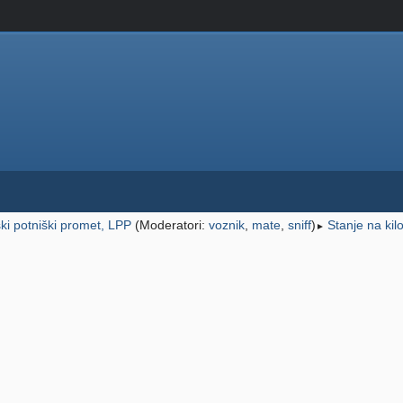
ski potniški promet, LPP
(Moderatori:
voznik
,
mate
,
sniff
)
Stanje na kil
►