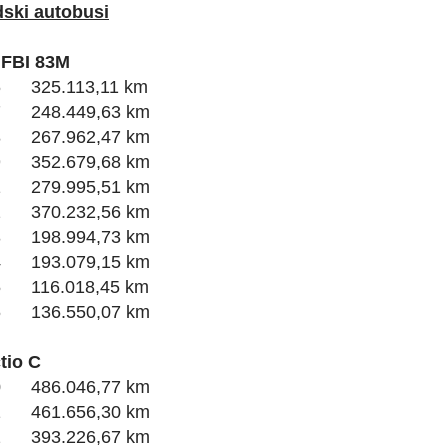
ski autobusi
 FBI 83M
6 325.113,11 km
7 248.449,63 km
8 267.962,47 km
9 352.679,68 km
1 279.995,51 km
2 370.232,56 km
3 198.994,73 km
4 193.079,15 km
5 116.018,45 km
6 136.550,07 km
tio C
0 486.046,77 km
1 461.656,30 km
2 393.226,67 km