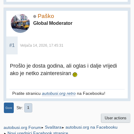
Paško
Global Moderator
#1
Veljača 14, 2026, 17:45:31
Prošlo je dosta godina, ali oglas i dalje vrijedi
ako je netko zainteresiran
Pratite stranicu
autobusi.org retro
na Facebooku!
Str
1
Gore
User actions
Svaštara
autobusi.org na Facebooku
autobusi.org Forum
►
►
Novi urednici Facebook stranice
►