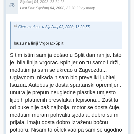
Siječanj 04, 2008, 23:24:28
#8
Last Edit
: Siječanj 04, 2008, 23:30:33 by maky
Citat: markost u Siječanj 03, 2008, 16:23:55
Isuzu na liniji Vrgorac-Split
S tim istim sam ja došao u Split dan ranije. Isto
je bila linija Vrgorac-Split jer on tu samo i drži,
međutim ja sam se ukrcao u Zagvozdu...
Uglavnom, nikada nisam bio preveliki ljubitelj
Isuzua. Autobus je dosta spartanski opremljen,
unutra je prepun neugledne plastike umjesto
lijepih platnenih presvlaka i tepisona... Zaštita
od buke nije baš najbolja, motor se dosta čuje,
međutim moram pohvaliti sjedala, dobro su mi
prijala, imaju dosta dobro izraženu bočnu
potporu. Nisam to očlekivao pa sam se ugodno