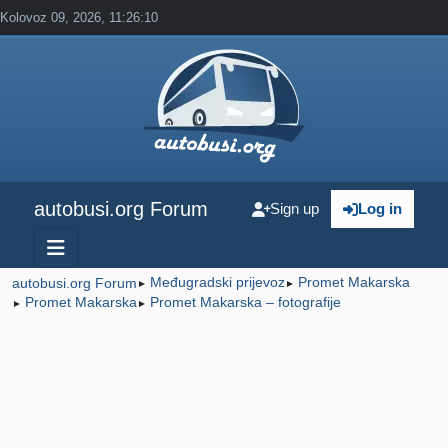
Kolovoz 09, 2026, 11:26:10
autobusi.org Forum
Sign up
Log in
Međugradski prijevoz
Promet Makarska
autobusi.org Forum
►
►
Promet Makarska
Promet Makarska – fotografije
►
►