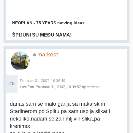
NEOPLAN - 75 YEARS moving ideas
ŠPIJUNI SU MEĐU NAMA!
markost
Prosinac 31, 2007, 16:36:49
#5
Last Edit
: Prosinac 31, 2007, 16:39:57 by markost
danas sam se malo ganja sa makarskim
Starlinerom po Splitu pa sam uspija slikat i
nekoliko,nadam se,zanimljivih slika,pa
krenimo: