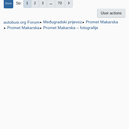
Str
1
2
3
...
70
Gore
User actions
Međugradski prijevoz
Promet Makarska
autobusi.org Forum
►
►
Promet Makarska
Promet Makarska – fotografije
►
►