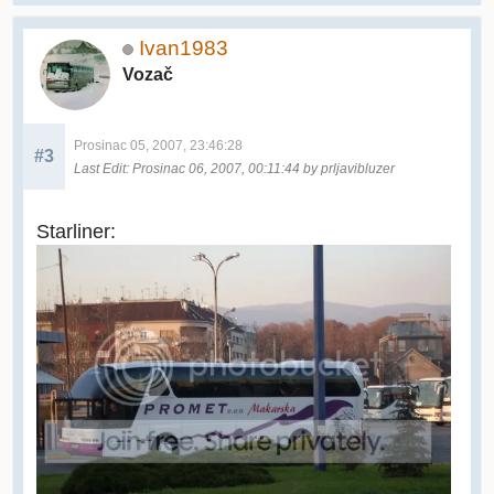
Ivan1983
Vozač
Prosinac 05, 2007, 23:46:28
#3
Last Edit
: Prosinac 06, 2007, 00:11:44 by prljavibluzer
Starliner: