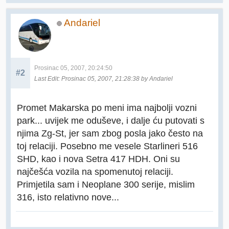
Andariel
Prosinac 05, 2007, 20:24:50
#2
Last Edit
: Prosinac 05, 2007, 21:28:38 by Andariel
Promet Makarska po meni ima najbolji vozni
park... uvijek me oduševe, i dalje ću putovati s
njima Zg-St, jer sam zbog posla jako često na
toj relaciji. Posebno me vesele Starlineri 516
SHD, kao i nova Setra 417 HDH. Oni su
najčešća vozila na spomenutoj relaciji.
Primjetila sam i Neoplane 300 serije, mislim
316, isto relativno nove...