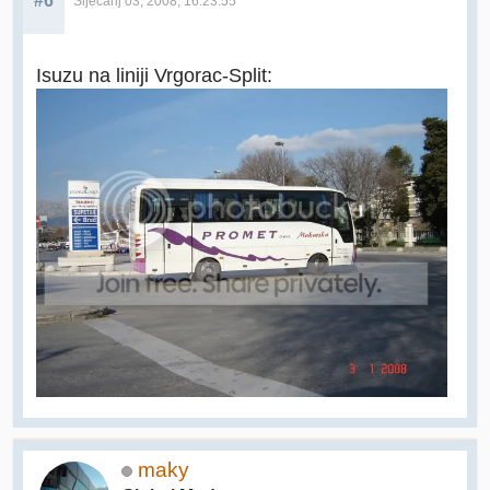
#6
Siječanj 03, 2008, 16:23:55
Isuzu na liniji Vrgorac-Split:
maky