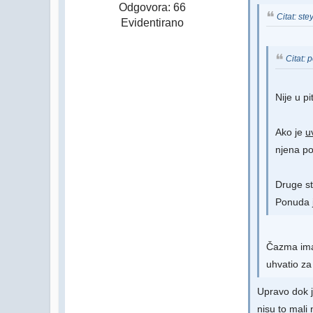
Odgovora: 66
Citat: st
Evidentirano
Citat:
Nije u p
Ako je
u
njena po
Druge st
Ponuda je
Čazma ima
uhvatio za
Upravo dok j
nisu to mali 