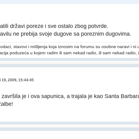
latili državi poreze i sve ostalo zbog potvrde.
avilu ne prebija svoje dugove sa poreznim dugovima.
podaci, stavovi i mišljenja koja iznosim na forumu su osobne naravi i n
rmacija poduzeća u kojem radim ili sam nekad radio, ili sam nekad radio, i
 19, 2009, 15:44:45
završila je i ova sapunica, a trajala je kao Santa Barbar
albe!