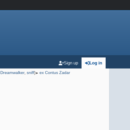
Sign up
Log in
,
Dreamwalker
,
sniff
)
ex Contus Zadar
►