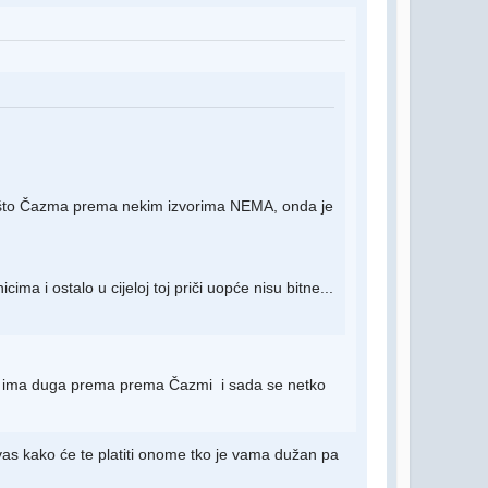
 što Čazma prema nekim izvorima NEMA, onda je
a i ostalo u cijeloj toj priči uopće nisu bitne...
va ima duga prema prema Čazmi i sada se netko
vas kako će te platiti onome tko je vama dužan pa