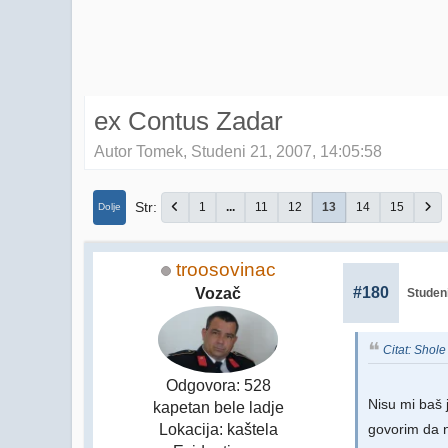
ex Contus Zadar
Autor Tomek, Studeni 21, 2007, 14:05:58
Str
1
...
11
12
13
14
15
Dolje
troosovinac
#180
Vozač
Studeni
Citat: Shol
Odgovora: 528
Nisu mi baš 
kapetan bele ladje
Lokacija: kaštela
govorim da 