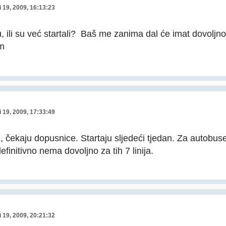
 19, 2009, 16:13:23
u, ili su već startali? Baš me zanima dal će imat dovoljno
m
 19, 2009, 17:33:49
li, čekaju dopusnice. Startaju sljedeći tjedan. Za autobus
efinitivno nema dovoljno za tih 7 linija.
 19, 2009, 20:21:32