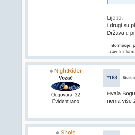
Lijepo.
I drugi su p
Država u pr
Informacije, 
stav ili info
NightRider
#183
Vozač
Studeni
Hvala Bogu 
Odgovora: 32
nema više ž
Evidentirano
Shole