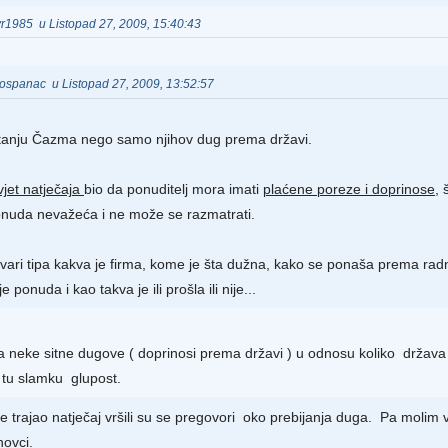
eyr1985 u Listopad 27, 2009, 15:40:43
 pospanac u Listopad 27, 2009, 13:52:57
itanju Čazma nego samo njihov dug prema državi.
vjet natječaja
bio da ponuditelj mora imati
plaćene poreze i doprinose
,
nuda nevažeća i ne može se razmatrati.
vari tipa kakva je firma, kome je šta dužna, kako se ponaša prema radnicim
 ponuda i kao takva je ili prošla ili nije...
 neke sitne dugove ( doprinosi prema državi ) u odnosu koliko drža
 tu slamku glupost.
e trajao natječaj vršili su se pregovori oko prebijanja duga. Pa molim 
novci.