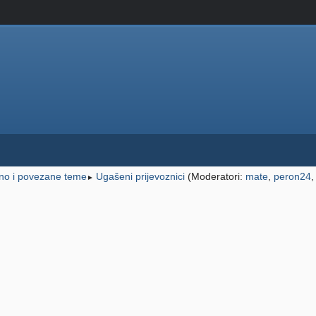
dno i povezane teme
Ugašeni prijevoznici
(Moderatori:
mate
,
peron24
►