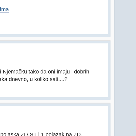
sima
 i Njemačku tako da oni imaju i dobrih
a dnevno, u koliko sati....?
polaska ZD-ST i 1 polazak na ZD-