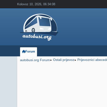
Kolovoz 10, 2026, 06:34:08
Forum
Ostali prijevoz
Prijevoznici abece
autobusi.org Forum
►
►