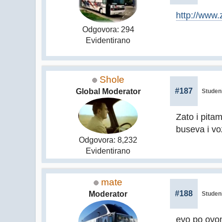
http://www.
Odgovora: 294
Evidentirano
Shole
#187
Global Moderator
Studeni
Zato i pita
buseva i vo
Odgovora: 8,232
Evidentirano
mate
#188
Moderator
Studeni
evo po ovo