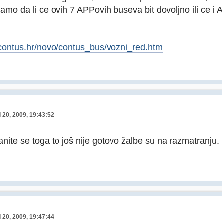
samo da li ce ovih 7 APPovih buseva bit dovoljno ili ce i 
contus.hr/novo/contus_bus/vozni_red.htm
 20, 2009, 19:43:52
manite se toga to još nije gotovo žalbe su na razmatranju.
 20, 2009, 19:47:44