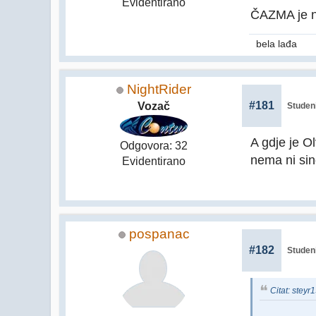
Evidentirano
ČAZMA je naj
bela lađa
NightRider
#181
Vozač
Studeni
A gdje je O
Odgovora: 32
nema ni sin
Evidentirano
pospanac
#182
Studeni
Citat: stey