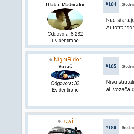
#184
Global Moderator
Studeni
Kad startaj
Autotranso
Odgovora: 8,232
Evidentirano
NightRider
#185
Vozač
Studeni
Nisu starta
Odgovora: 32
ali vozača d
Evidentirano
navi
#186
Studeni