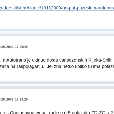
zadarskilist.hr/clanci/19112009/na-put-pozeskim-autobu
 20, 2009, 17:29:49
m, a Autotrans je ukinuo dosta vansezonskih Rijeka-Split,
zača na raspolaganju. Jel zna netko koliko tu ima polazak
 20, 2009, 18:28:29
me s Contusovog weba, radi se o 5 polazaka ZD-ZG,o 2 