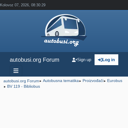
Kolovoz 07, 2026, 08:30:29
autobusi.org Forum
Sign up
Log in
Autobusna tematika
Proizvođači
Eurobus
autobusi.org Forum
►
►
►
BV 119 - Bibliobus
►