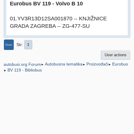
Eurobus BV 119 - Volvo B 10
01.YV3R13D12SA001870 -- KNJIŽNICE
GRADA ZAGREBA -- ZG-477-SU
Str
1
Gore
User actions
Autobusna tematika
Proizvođači
Eurobus
autobusi.org Forum
►
►
►
BV 119 - Bibliobus
►